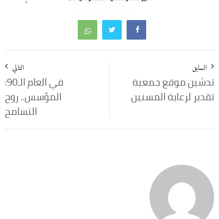
تصفّح
المقالات
السابق
التالي
تدشين موقع جمعية
في العام الـ90:
تقدير لرعاية المسنين
المؤسس.. روح
التسامح